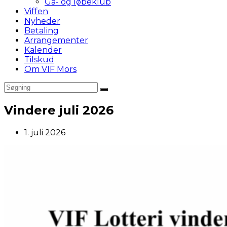
Gå- og løbeklub
Viffen
Nyheder
Betaling
Arrangementer
Kalender
Tilskud
Om VIF Mors
Vindere juli 2026
Post
1. juli 2026
published: