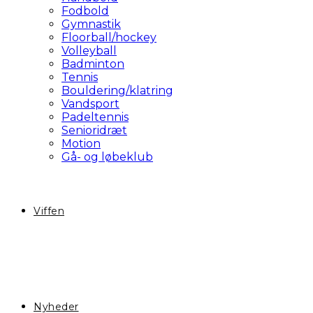
Fodbold
Gymnastik
Floorball/hockey
Volleyball
Badminton
Tennis
Bouldering/klatring
Vandsport
Padeltennis
Senioridræt
Motion
Gå- og løbeklub
Viffen
Nyheder