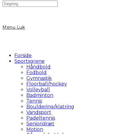
Search
this
website
Menu
Luk
Forside
Sportsgrene
Håndbold
Fodbold
Gymnastik
Floorball/hockey
Volleyball
Badminton
Tennis
Bouldering/klatring
Vandsport
Padeltennis
Senioridræt
Motion