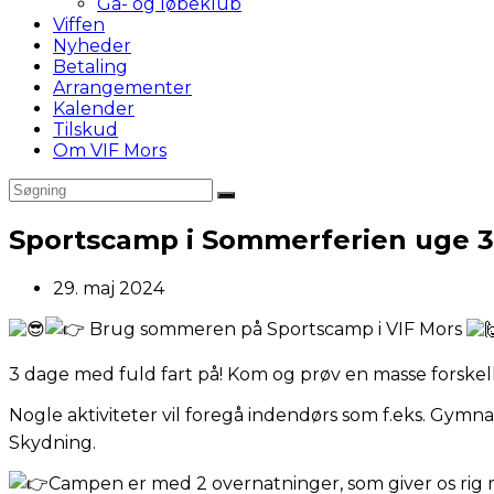
Gå- og løbeklub
Viffen
Nyheder
Betaling
Arrangementer
Kalender
Tilskud
Om VIF Mors
Sportscamp i Sommerferien uge 
Post
29. maj 2024
published:
Brug sommeren på Sportscamp i VIF Mors
3 dage med fuld fart på! Kom og prøv en masse forskelli
Nogle aktiviteter vil foregå indendørs som f.eks. Gymna
Skydning.
Campen er med 2 overnatninger, som giver os rig