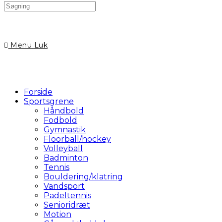
Search
this
website
Menu
Luk
Forside
Sportsgrene
Håndbold
Fodbold
Gymnastik
Floorball/hockey
Volleyball
Badminton
Tennis
Bouldering/klatring
Vandsport
Padeltennis
Senioridræt
Motion