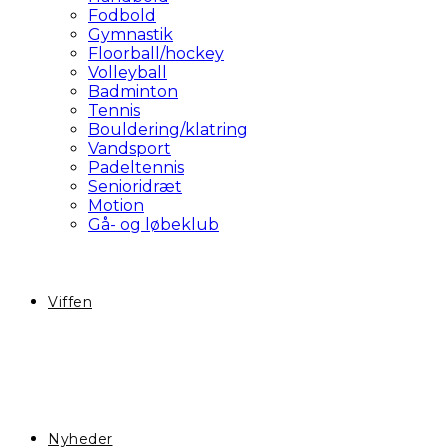
Fodbold
Gymnastik
Floorball/hockey
Volleyball
Badminton
Tennis
Bouldering/klatring
Vandsport
Padeltennis
Senioridræt
Motion
Gå- og løbeklub
Viffen
Nyheder