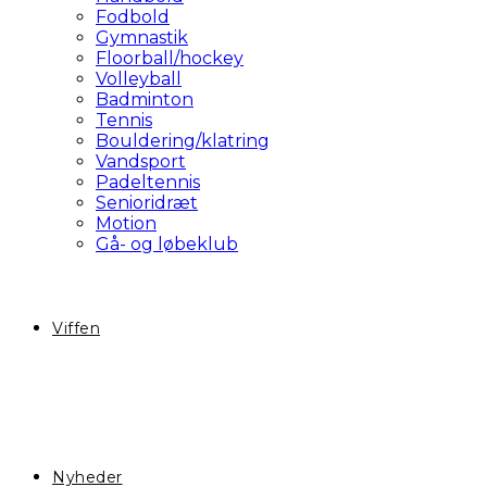
Fodbold
Gymnastik
Floorball/hockey
Volleyball
Badminton
Tennis
Bouldering/klatring
Vandsport
Padeltennis
Senioridræt
Motion
Gå- og løbeklub
Viffen
Nyheder