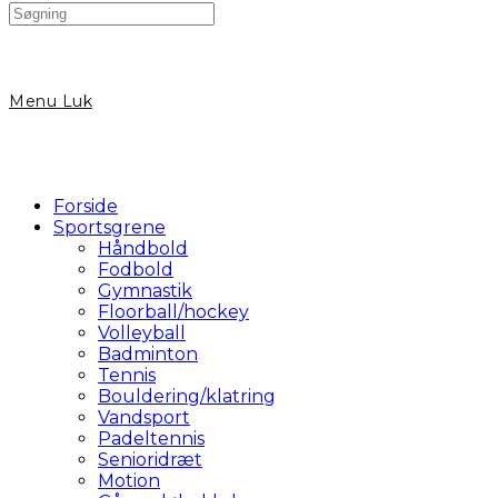
Search
this
website
Menu
Luk
Forside
Sportsgrene
Håndbold
Fodbold
Gymnastik
Floorball/hockey
Volleyball
Badminton
Tennis
Bouldering/klatring
Vandsport
Padeltennis
Senioridræt
Motion