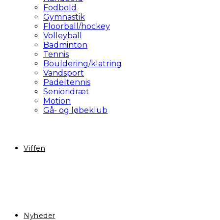
Fodbold
Gymnastik
Floorball/hockey
Volleyball
Badminton
Tennis
Bouldering/klatring
Vandsport
Padeltennis
Senioridræt
Motion
Gå- og løbeklub
Viffen
Nyheder