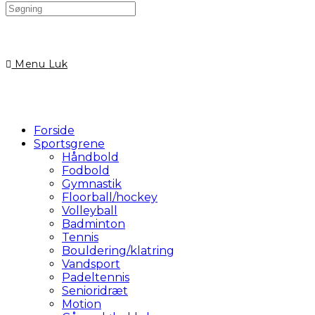
Search
this
website
Menu
Luk
Forside
Sportsgrene
Håndbold
Fodbold
Gymnastik
Floorball/hockey
Volleyball
Badminton
Tennis
Bouldering/klatring
Vandsport
Padeltennis
Senioridræt
Motion