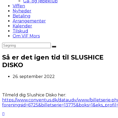
Gå- og løbeklub
Viffen
Nyheder
Betaling
Arrangementer
Kalender
Tilskud
Om VIF Mors
Så er det igen tid til SLUSHICE
DISKO
Post
26. september 2022
published:
Tilmeld dig Slushice Disko her:
https://www.conventus.dk/dataudv/www/billetserie.ph
foreningsid=6725&billetserie=13775&boks=1&eks_profil