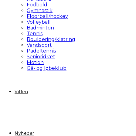
Fodbold
Gymnastik
Floorball/hockey
Volleyball
Badminton
Tennis
Bouldering/klatring
Vandsport
Padeltennis
Senioridræt
Motion
Gå- og løbeklub
Viffen
Nyheder