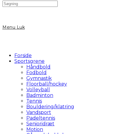
Search
this
website
Menu
Luk
Forside
Sportsgrene
Håndbold
Fodbold
Gymnastik
Floorball/hockey
Volleyball
Badminton
Tennis
Bouldering/klatring
Vandsport
Padeltennis
Senioridræt
Motion