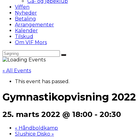
Gå- og løbeklub
Viffen
Nyheder
Betaling
Arrangementer
Kalender
Tilskud
Om VIF Mors
« All Events
This event has passed.
Gymnastikopvisning 2022
25. marts 2022 @ 18:00
-
20:30
«
Håndboldkamp
Slushice Disko
»