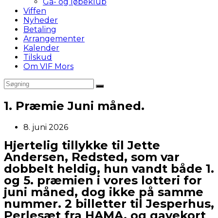
Gå- og løbeklub
Viffen
Nyheder
Betaling
Arrangementer
Kalender
Tilskud
Om VIF Mors
1. Præmie Juni måned.
Post
8. juni 2026
published:
Hjertelig tillykke til Jette
Andersen, Redsted, som var
dobbelt heldig, hun vandt både 1.
og 5. præmien i vores lotteri for
juni måned, dog ikke på samme
nummer. 2 billetter til Jesperhus,
Perlesæt fra HAMA, og gavekort