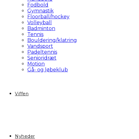
Fodbold
Gymnastik
Floorball/hockey
Volleyball
Badminton
Tennis
Bouldering/klatring
Vandsport
Padeltennis
Senioridræt
Motion
Gå- og løbeklub
Viffen
Nyheder