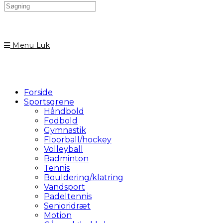
Search
this
website
Menu
Luk
Forside
Sportsgrene
Håndbold
Fodbold
Gymnastik
Floorball/hockey
Volleyball
Badminton
Tennis
Bouldering/klatring
Vandsport
Padeltennis
Senioridræt
Motion